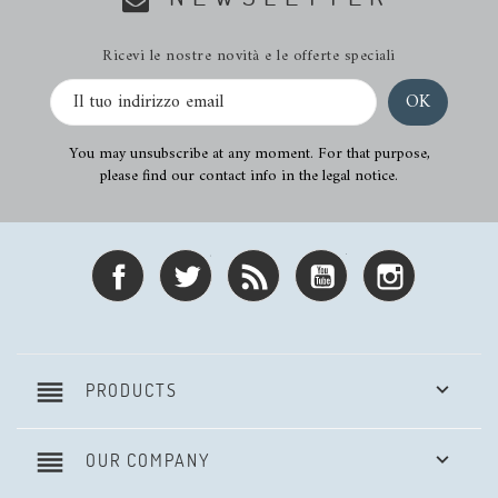
Ricevi le nostre novità e le offerte speciali
You may unsubscribe at any moment. For that purpose,
please find our contact info in the legal notice.
Facebook
Twitter
Rss
YouTube
Instagram
reorder

PRODUCTS
reorder

OUR COMPANY