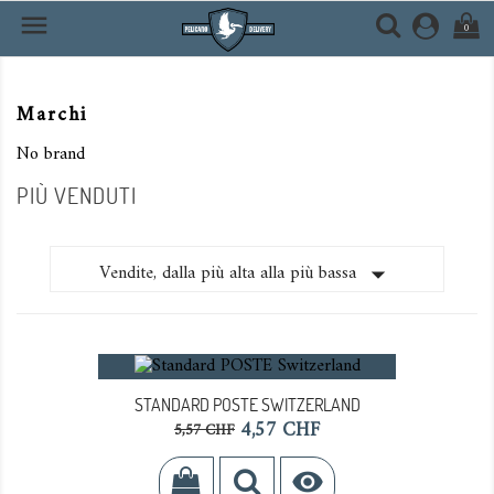

0
Marchi
No brand
PIÙ VENDUTI

Vendite, dalla più alta alla più bassa
STANDARD POSTE SWITZERLAND
Prezzo
Prezzo
4,57 CHF
5,57 CHF
base
