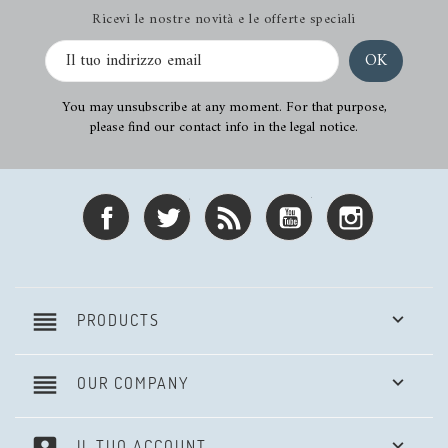
Ricevi le nostre novità e le offerte speciali
You may unsubscribe at any moment. For that purpose,
please find our contact info in the legal notice.
Facebook
Twitter
Rss
YouTube
Instagram
reorder

PRODUCTS
reorder

OUR COMPANY

IL TUO ACCOUNT