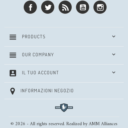
Facebook
Twitter
Rss
YouTube
Instagram
reorder

PRODUCTS
reorder

OUR COMPANY
account_box

IL TUO ACCOUNT
INFORMAZIONI NEGOZIO
© 2026 - All rights reserved. Realized by AMM Alliances