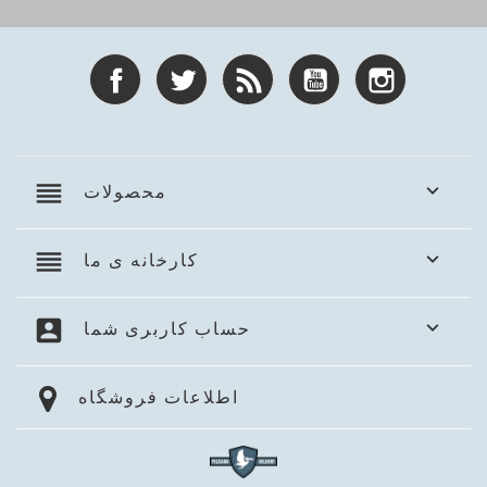
اینستاگرام
یوتیوب
خبرخوان
توئیتر
فیسبوک
reorder

محصولات
reorder

کارخانه ی ما
account_box

حساب کاربری شما
اطلاعات فروشگاه